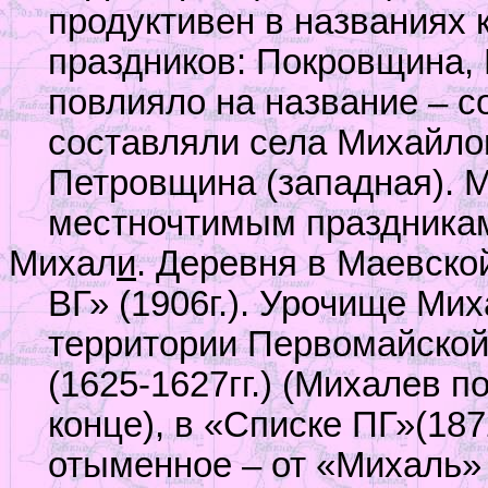
продуктивен в названиях
праздников: Покровщина, 
повлияло на название – 
составляли села Михайлов
Петровщина (западная). М
местночтимым праздника
Михал
и
. Деревня в Маевско
ВГ» (1906г.). Урочище Ми
территории Первомайской
(1625-1627гг.) (Михалев п
конце), в «Списке ПГ»(187
отыменное – от «Михаль»