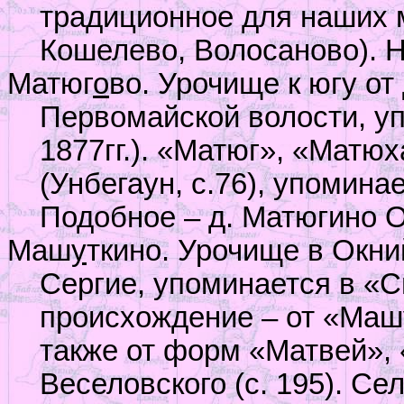
традиционное для наших 
Кошелево, Волосаново). 
Матюг
о
во. Урочище к югу от
Первомайской волости, уп
1877гг.). «Матюг», «Матю
(Унбегаун, с.76), упоминае
Подобное – д. Матюгино О
Маш
у
ткино. Урочище в Окни
Сергие, упоминается в «С
происхождение – от «Машут
также от форм «Матвей», 
Веселовского (с. 195). Сел