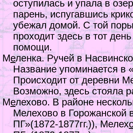
оступилась и упала в озер
парень, испугавшись крик
убежал домой. С той поры
проходит здесь в тот день
помощи.
М
е
ленка. Ручей в Насвинско
Название упоминается в «
Происходит от деревни Ме
Возможно, здесь стояла р
М
е
лехово. В районе несколь
Мелехово в Горожанской 
ПГ»(1872-1877гг.)), Мелех