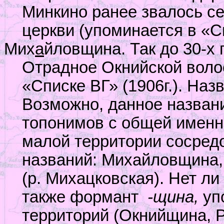
Минкино ранее звалось с
церкви (упоминается в «Сп
Мих
а
йловщина. Так до 30-х 
Отрадное Окнийской воло
«Списке ВГ» (1906г.). На
Возможно, данное названи
топонимов с общей именн
малой территории сосред
названий: Михайловщина,
(р. Михацковская). Нет л
также формант
-щина,
уп
территорий (Окнийщина, Ру