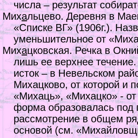
числа – результат собира
Мих
а
льцево. Деревня в Мае
«Списке ВГ» (1906г.). На
уменьшительное от «Миха
Мих
а
цковская. Речка в Окни
лишь ее верхнее течение. 
исток – в Невельском рай
Михацково, от которой и п
«Михаць», «Михацко» - от
форма образовалась под
рассмотрение в общем ря
основой (см. «Михайловщ