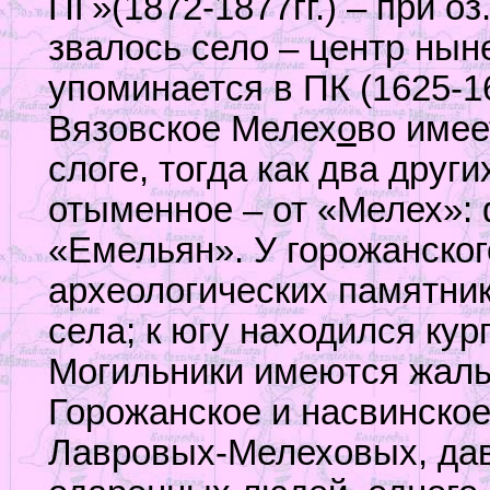
ПГ»(1872-1877гг.) – при о
звалось село – центр нын
упоминается в ПК (1625-16
Вязовское Мелех
о
во имее
слоге, тогда как два друг
отыменное – от «Мелех»:
«Емельян». У горожанско
археологических памятни
села; к югу находился кур
Могильники имеются жал
Горожанское и насвинско
Лавровых-Мелеховых, дав