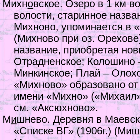
Михн
о
вское. Озеро в 1 км 
волости, старинное назва
Михново, упоминается в «
(Михново при оз. Орехове
название, приобретая нов
Отрадненское; Колошино -
Минкинское; Плай – Олохов
«Михново» образовано от
имени «Михно» («Михаил»
см. «Аксюхново».
М
и
шнево. Деревня в Маевск
«Списке ВГ» (1906г.) (Ми