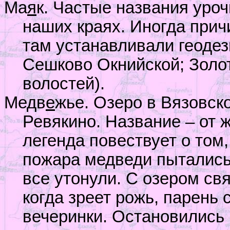
Ма
я
к. Частые названия уро
наших краях. Иногда прич
там устанавливали геодез
Сешково Окнийской; Золо
волостей).
Медв
е
жье. Озеро в Вязовско
Ревякино. Название – от 
легенда повествует о том,
пожара медведи пытались 
все утонули. С озером свя
когда зреет рожь, парень
вечеринки. Остановились 