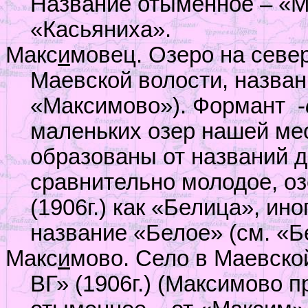
Название отыменное – «
«Касьяниха».
Макс
и
мовец. Озеро на севе
Маевской волости, назван
«Максимово»). Формант
­-
маленьких озер нашей мес
образованы от названий д
сравнительно молодое, оз
(1906г.) как «Белица», ин
название «Белое» (см. «Б
Макс
и
мово. Село в Маевско
ВГ» (1906г.) (Максимово п