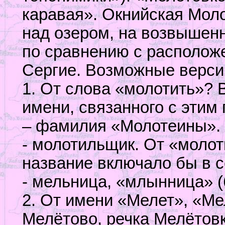
каравая». Окнийская Моло
над озером, на возвышенн
по сравнению с располож
Сергие. Возможные верси
1. От слова «молотить»? 
имени, связанного с этим 
– фамилия «Молотеины». 
- молотильщик. От «молот
название включало бы в 
- мельница, «млынница» (
2. От имени «Мелет», «Ме
Мелётово, речка Мелётовк