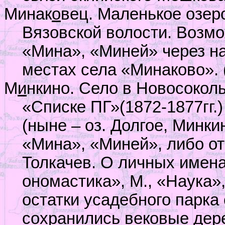
Минак
о
вец. Маленькое озеро
Вязовской волости. Возм
«Мина», «Миней» через н
местах села «Минаково». 
М
и
нкино. Село в Новосокол
«Списке ПГ»(1872-1877гг.
(ныне – оз. Долгое, Минки
«Мина», «Миней», либо о
Толкачев. О личных имена
ономастика», М., «Наука»,
остатки усадебного парка
сохранились вековые дере