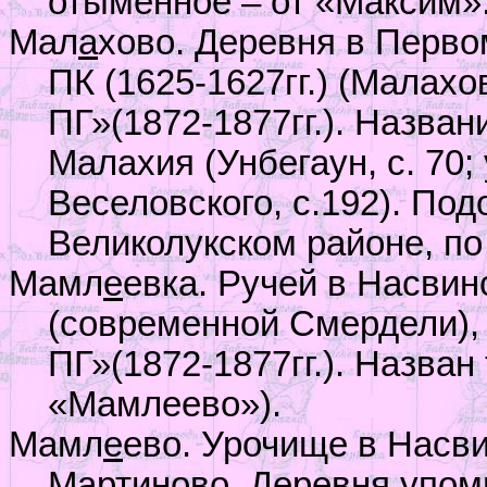
отыменное – от «Максим»
Мал
а
хово. Деревня в Перво
ПК (1625-1627гг.) (Малахо
ПГ»(1872-1877гг.). Назван
Малахия (Унбегаун, с. 70;
Веселовского, с.192). Под
Великолукском районе, по
Мамл
е
евка. Ручей в Насвин
(современной Смердели),
ПГ»(1872-1877гг.). Назван
«Мамлеево»).
Мамл
е
ево. Урочище в Насвин
Мартиново. Деревня упом