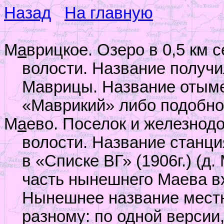
Назад
На главную
М
а
врицкое. Озеро в 0,5 км 
волости. Название получи
Маврицы. Название отыме
«Маврикий» либо подобно
М
а
ево. Поселок и железнод
волости. Название станци
в «Списке ВГ» (1906г.) (д
часть нынешнего Маева в
Нынешнее название местн
разному: по одной версии