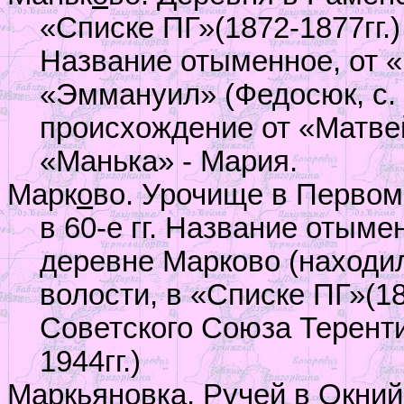
«Списке ПГ»(1872-1877гг.)
Название отыменное, от 
«Эммануил» (Федосюк, с. 
происхождение от «Матве
«Манька» - Мария.
Марк
о
во. Урочище в Первом
в 60-е гг. Название отыме
деревне Марково (находи
волости, в «Списке ПГ»(18
Советского Союза Терент
1944гг.)
Маркь
я
новка. Ручей в Окний