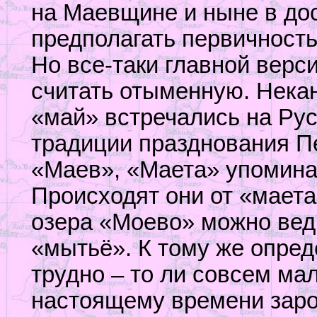
на Маевщине и ныне в дос
предполагать первичность
Но все-таки главной верс
считать отыменную. Нека
«май» встречались на Рус
традиции празднования Пе
«Маев», «Маета» упомин
Происходят они от «маета»
озера «Моево» можно ведь
«мытьё». К тому же опред
трудно – то ли совсем мал
настоящему времени заро