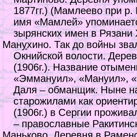
1877гг.) (Мамлеево при р
имя «Мамлей» упоминается
зырянских имен в Рязани
Ман
у
хино. Так до войны зва
Окнийской волости. Дерев
(1906г.). Название отыме
«Эммануил», «Мануил», «
Даля – обманщик. Ныне н
старожилами как ориентир
(1906г.) в Сергии прожив
– православные Ракитинск
Маньк
о
во. Деревня в Рамен