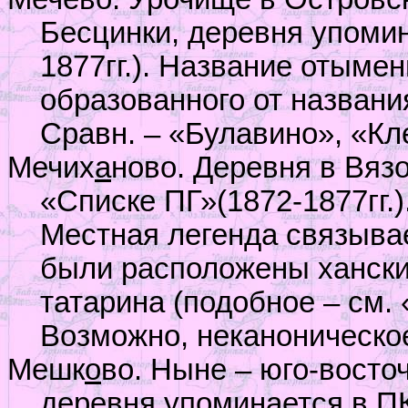
Бесцинки, деревня упомин
1877гг.). Название отымен
образованного от названи
Сравн. – «Булавино», «Кл
Мечих
а
ново. Деревня в Вяз
«Списке ПГ»(1872-1877гг.
Местная легенда связывает
были расположены ханские
татарина (подобное – см.
Возможно, неканоническо
Мешк
о
во. Ныне – юго-восточ
деревня упоминается в ПК 