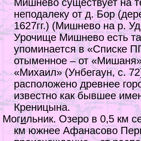
Мишнево существует на т
неподалеку от д. Бор (дер
1627гг.) (Мишнево на р. Уд
Урочище Мишнево есть та
упоминается в «Списке ПГ
отыменное – от «Мишаня
«Михаил» (Унбегаун, с. 7
расположено древнее гор
известно как бывшее имен
Креницына.
Мог
и
льник. Озеро в 0,5 км 
км южнее Афанасово Пер