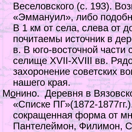
Веселовского (с. 193). В
«Эммануил», либо подобн
В 1 км от села, слева от 
почитаемы источник в де
в. В юго-восточной части 
селище
XVII
-
XVIII
вв. Рядо
захоронение советских в
нашего края.
М
о
нино.
Деревня в Вязовск
«Списке ПГ»(1872-1877гг.
сокращенная форма от мн
Пантелеймон, Филимон, С