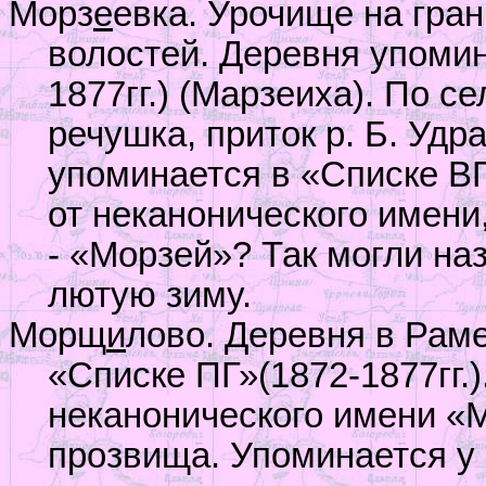
Морз
е
евка. Урочище на гра
волостей. Деревня упомин
1877гг.) (Марзеиха). По 
речушка, приток р. Б. Удр
упоминается в «Списке ВГ
от неканонического имени
- «Морзей»? Так могли на
лютую зиму.
Морщ
и
лово. Деревня в Раме
«Списке ПГ»(1872-1877гг.
неканонического имени «
прозвища. Упоминается у В