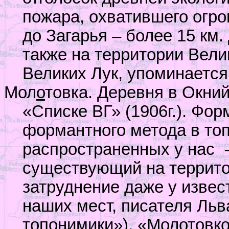
пожара, охватившего огр
до Загарья – более 15 км
также на территории Вели
Великих Лук, упоминается 
Мол
о
товка. Деревня в Окни
«Списке ВГ» (1906г.). Фор
формантного метода в то
распространенных у нас
существующий на террито
затруднение даже у извес
наших мест, писателя Льва
топонимики»). «Молотовк