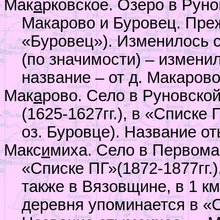
Мак
а
рковское. Озеро в Рун
Макарово и Буровец. Преж
«Буровец»). Изменилось 
(по значимости) – измени
название – от д. Макарово
Мак
а
рово. Село в Руновской
(1625-1627гг.), в «Списке 
оз. Буровце). Название о
Макс
и
миха. Село в Первома
«Списке ПГ»(1872-1877гг.
также в Вязовщине, в 1 к
деревня упоминается в «С