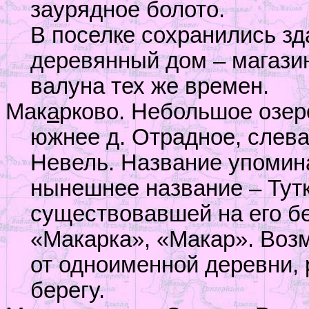
заурядное болото.
В поселке сохранились зд
деревянный дом – магазин
валуна тех же времен.
Мак
а
рково. Небольшое озеро
южнее д. Отрадное, слева
Невель. Название упомина
нынешнее название – Тутки
существовавшей на его бе
«Макарка», «Макар». Воз
от одноименной деревни, 
берегу.