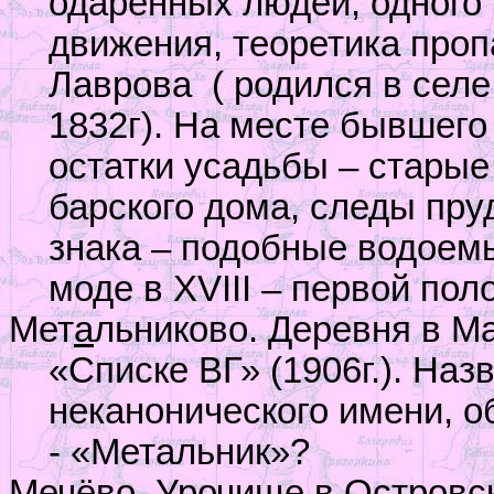
одаренных людей, одного 
движения, теоретика проп
Лаврова
( родился в сел
1832г). На месте бывшего
остатки усадьбы – старые
барского дома, следы пру
знака – подобные водоем
моде в
XVIII
– первой пол
Мет
а
льниково. Деревня в М
«Списке ВГ» (1906г.). Наз
неканонического имени, о
- «Метальник»?
Мечёво. Урочище в Островск