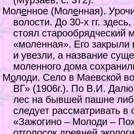
(Мурзаев, с. 372).
Мол
е
нное (Мол
е
нная). Уроч
волости. До 30-х гг. здес
стоял старообрядческий 
«моленная». Его закрыли в
и увезли, а название суще
моленного дома сохранил
М
о
лоди. Село в Маевской в
ВГ» (1906г.). По В.И. Дал
лес на бывшей пашне либ
следует рассматривать в
«Зажогино – Молоди – Пожа
отголосок древней эколог