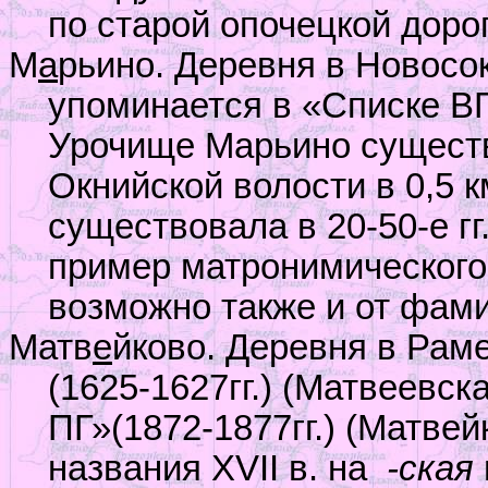
по старой опочецкой дорог
М
а
рьино. Деревня в Новосо
упоминается в «Списке ВГ»
Урочище Марьино существ
Окнийской волости в 0,5 к
существовала в 20-50-е г
пример матронимического 
возможно также и от фам
Матв
е
йково. Деревня в Рам
(1625-1627гг.) (Матвеевск
ПГ»(1872-1877гг.) (Матве
названия
XVII
в. на
-ская