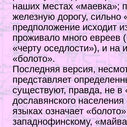
наших местах «маевка»; п
железную дорогу, сильно 
предположение исходит из 
проживало много евреев (
«черту оседлости»), и на 
«болото».
Последняя версия, несмот
представляет определенн
существуют, правда, не в
дославянского населения 
языках означает «болото»
западнофинскому, «майва» 