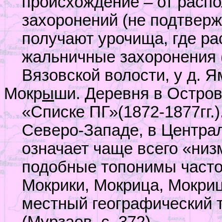
происхождение – от расп
захоронений (не подтвер
получают урочища, где р
жальничные захоронения 
Вязовской волости, у д. Я
Мокр
ы
ши. Деревня в Остров
«Списке ПГ»(1872-1877гг.
Северо-Западе, в Центра
означает чаще всего «низ
подобные топонимы часто
Мокрики, Мокрица, Мокриц
местный географический т