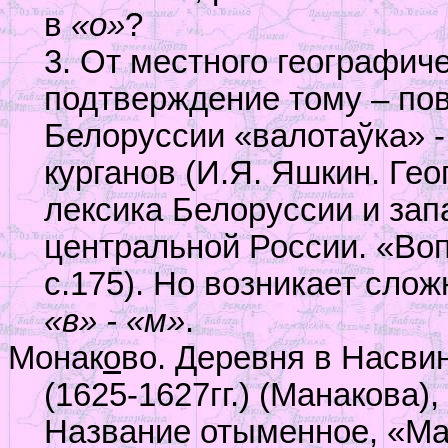
в
«о»
?
3. От местного географич
подтверждение тому – по
Белоруссии «валотаўка» - 
курганов (И.Я. Яшкин. Ге
лексика Белоруссии и зап
центральной России. «Воп
с.175). Но возникает сло
«в» - «м»
.
Монак
о
во. Деревня в Насви
(1625-1627гг.) (Манакова),
Название отыменное, «Ма