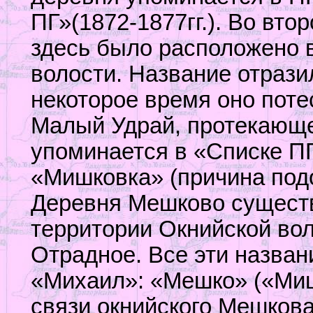
ПГ»(1872-1877гг.). Во вто
здесь было расположено 
волости. Название отрази
некоторое время оно поте
Малый Удрай, протекающе
упоминается в «Списке ПГ»
«Мишковка» (причина подо
Деревня Мешково существ
территории Окнийской вол
Отрадное. Все эти назва
«Михаил»: «Мешко» («Миш
связи окнийского Мешков