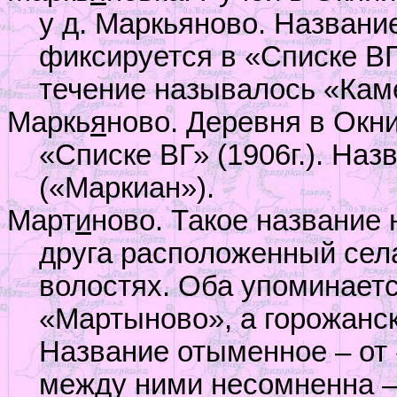
у д. Маркьяново. Название
фиксируется в «Списке ВГ»
течение называлось «Каме
Маркь
я
ново. Деревня в Окн
«Списке ВГ» (1906г.). На
(«Маркиан»).
Март
и
ново. Такое название 
друга расположенный сел
волостях. Оба упоминается
«Мартыново», а горожанско
Название отыменное – от
между ними несомненна – 